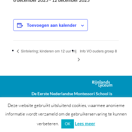
Toevoegen aan kalender
Sintviering; kinderen om 12 uur vrij
Info VO ouders groep 8
De Eerste Nederlandse Montessori School is
onderdeel van Stichting Het Rijnlands Lyceum
Deze website gebruikt uitsluitend cookies, waarmee anonieme
ENMS © Alle rechten voorbehouden
Colofon
informatie wordt verzameld om de gebruikerservaring te kunnen
Disclaimer
verbeteren.
Lees meer
OK