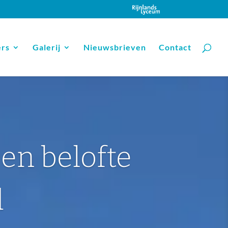
ers
Galerij
Nieuwsbrieven
Contact
een belofte
d