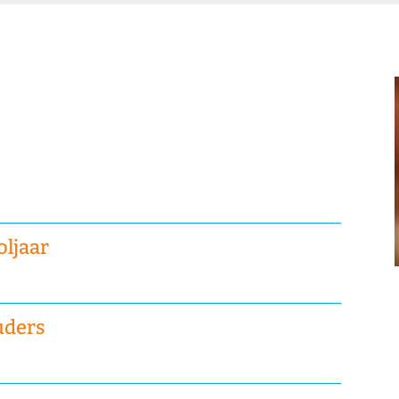
oljaar
uders