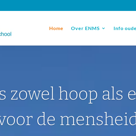
Home
Over ENMS
Info oud
s zowel hoop als 
voor de menshei