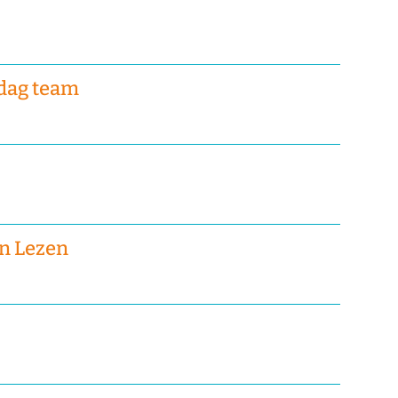
edag team
en Lezen