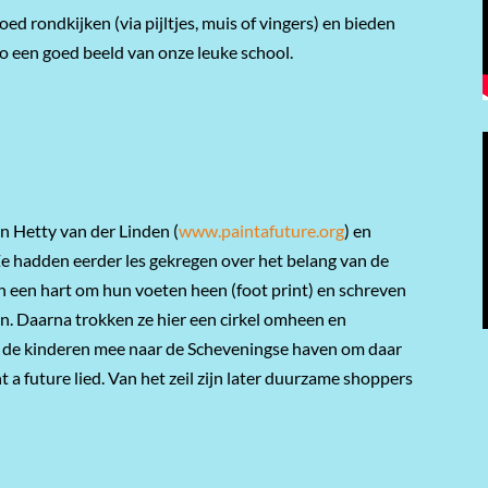
oed rondkijken (
via
pijltjes, muis of vingers)
en bieden
 zo een goed beeld van onze leuke school.
n Hetty van der Linden (
www.paintafuture.org
) en
Ze hadden eerder les gekregen over het belang van de
n een hart om hun voeten heen (foot print) en schreven
n. Daarna trokken ze hier een cirkel omheen en
en de kinderen mee naar de Scheveningse haven om daar
nt a future lied. Van het zeil zijn later duurzame shoppers