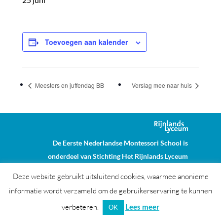
Toevoegen aan kalender
Meesters en juffendag BB
Verslag mee naar huis
De Eerste Nederlandse Montessori School is
onderdeel van Stichting Het Rijnlands Lyceum
ENMS © Alle rechten voorbehouden
Colofon
Deze website gebruikt uitsluitend cookies, waarmee anonieme
Disclaimer
informatie wordt verzameld om de gebruikerservaring te kunnen
verbeteren.
Lees meer
OK