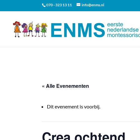
070 - 323 13 11
info@enms.nl
« Alle Evenementen
Dit evenement is voorbij.
Crea ochtend